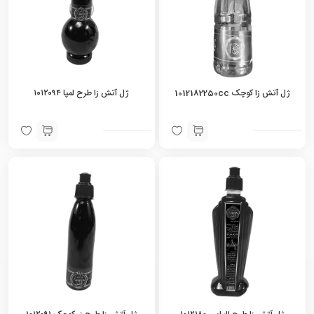
ژل آتش زا کوچک 1012182250cc
ژل آتش زا طرح لمپا ۱۰۱۲۰۹۴