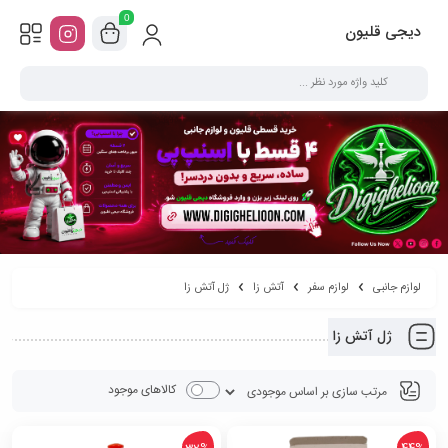
0
دیجی قلیون
لوازم جانبی
لوازم سفر
آتش زا
ژل آتش زا
ژل آتش زا
کالاهای موجود
32%
44%