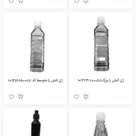
ژل آتش زا بزرگ۱۰۱۲۱۹۹.1000cc
ژل اتش زا متوسط کد 1012181500cc