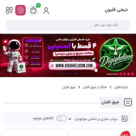
0
دیجی قلیون
لوازم قلیان
شلنگ و چپق قلیان
چپق قلیان
چپق قلیان
کالاهای موجود
44%