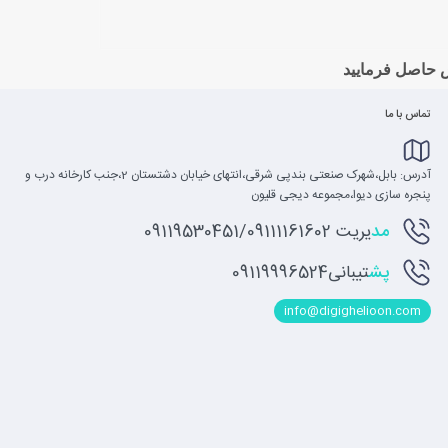
 حاصل فرمایید
تماس با ما
آدرس: بابل،شهرک صنعتی بندپی شرقی،انتهای خیابان دشتستان 2،جنب کارخانه درب و
پنجره سازی دیوا،مجموعه دیجی قلیون
مد
یریت 09119530451/09111161602
پش
تیبانی09119996524
info@digighelioon.com