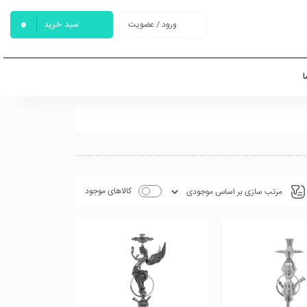
0
سبد خرید
ورود / عضویت
ا
کالاهای موجود