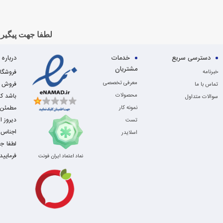
لطفا جهت پیگیری
دسترسی سریع
خدمات
درباره
مشتریان
خبرنامه
معرفی تخصصی
فروش ای
تماس با ما
محصولات
باشد که
سوالات متداول
مطمئن ا
نمونه کار
دیروز ا
تست
اجناس ب
اسلایدر
فرمایید
نماد اعتماد ایران فونت