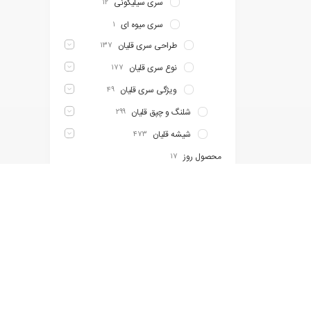
سری سیلیکونی
۱۲
سری میوه ای
۱
طراحی سری قلیان
۱۳۷
نوع سری قلیان
۱۷۷
ویژگی سری قلیان
۴۹
شلنگ و چپق قلیان
۲۹۹
شیشه قلیان
۴۷۳
محصول روز
۱۷
نانسی یک کیلوگرمی
۶
مقایسه محصولات
0 محصول
لطفا جهت پیگیری
دسترسی سریع
خدمات
درباره
مشتریان
خبرنامه
معرفی تخصصی
فروش ای
تماس با ما
محصولات
باشد که
سوالات متداول