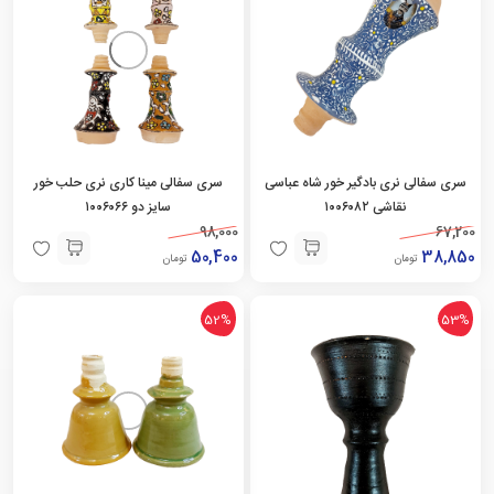
سری سفالی نری بادگیر خور شاه عباسی
سری سفالی مینا کاری نری حلب خور
نقاشی ۱۰۰۶۰۸۲
سایز دو ۱۰۰۶۰۶۶
98,000
67,200
50,400
38,850
تومان
تومان
52%
53%