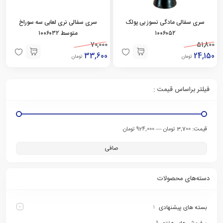
سری سفالی مادگی نسوز بی پولک
سری سفالی نری لعابی سه سوراخ
۱۰۰۶۰۵۲
متوسط ۱۰۰۶۰۳۲
70,000
51,800
33,600
24,150
تومان
تومان
فیلتر براساس قیمت :
قيمت:
—
3,700 تومان
924,000 تومان
صافی
دسته‌های محصولات
بسته های پیشنهادی
۱