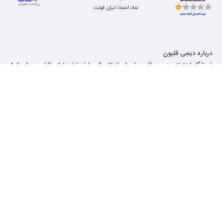
نماد اعتماد ایران فونت
درباره دیجی قلیون
فروشگاه اینترنتی دیجی قلیون با بیش از ۲۱ سال سابقه تولید لوازم قلیان و بیش از 5
سال سابقه فروش اینترنتی یکی از بی رقیب ترین شرکتها و برند های فروشگاهی لوازم
قلیان در این عرصه می باشد که اصالت اجناس ارسالی . گارانتی بی قید و شرط و ارسال
بسیار سریع و خرید بسیار آسان و مطمئن از ویژگی های مهم مجموعه دیجی قلیون می
باشد . دیجی قلیون سعی دارد هر روز بهتر از دیروز ارائه خدمات خویش را ارتقا بخشیده
و قدمی در تسهیل خرید مشتریان عزیز بردارد تا بهترین اجناس با بهترین کیفیت و
بهترین قیمت ، مناسب هر سلیقه ای در اختیار شما قرار داده شود .
لطفا جهت پیگیری خرید با شماره پشتیبانی کارخانه از ساعت 8 صبح الی 16 عصر تماس
حاصل فرمایید
تماس با ما
آدرس: بابل،شهرک صنعتی بندپی شرقی،انتهای خیابان دشتستان 2،جنب کارخانه درب و