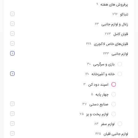
پرفروش های هفته
۹
تنباکو
۷۹۶
زغال و لوازم جانبی
۶۳
قلیان کامل
۲۷۳
قلیان‌های خاص لاکچری
۴۲۸
لوازم جانبی
۲۳۳
بازی و سرگرمی
۳۰
خانه و آشپزخانه
۱۲۰
اسپند دود کن
۳
چهار پایه
۵
صنایع دستی
۳۷
لوازم پخت و پز
۷۵
لوازم سفر
۸۳
لوازم جانبی قلیان
۴۲۵