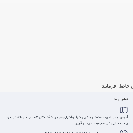
 حاصل فرمایید
تماس با ما
آدرس: بابل،شهرک صنعتی بندپی شرقی،انتهای خیابان دشتستان 2،جنب کارخانه درب و
پنجره سازی دیوا،مجموعه دیجی قلیون