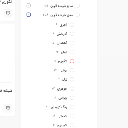
انگوری ۱۰۰۳۰۴۴
سایز شیشه قلیان
۲۶۱
مدل شیشه قلیان
۲۵۹
آجری
۴
آذرخش
۱۶
آناناسی
۵
الوان
۶۲
انگوری
۹
برشی
۲۴
ترک
۳
جوهری
۱۷
شیشه قل
چراغی
۶
رنگ کوره ای
۶۱
شصتی
۱۹
شیپوری
۲