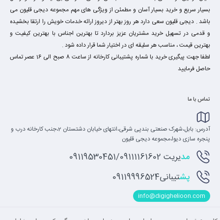
بسیار سریع و خرید بسیار آسان و مطمئن از ویژگی های مهم مجموعه دیجی قلیون می
باشد . دیجی قلیون سعی دارد هر روز بهتر از دیروز ارائه خدمات خویش را ارتقا بخشیده
و قدمی در تسهیل خرید مشتریان عزیز بردارد تا بهترین اجناس با بهترین کیفیت و
بهترین قیمت ، مناسب هر سلیقه ای در اختیار شما قرار داده شود .
لطفا جهت پیگیری خرید با شماره پشتیبانی کارخانه از ساعت 8 صبح الی 16 عصر تماس
حاصل فرمایید
تماس با ما
آدرس: بابل،شهرک صنعتی بندپی شرقی،انتهای خیابان دشتستان 2،جنب کارخانه درب و
پنجره سازی دیوا،مجموعه دیجی قلیون
مد
یریت 09119530451/09111161602
پش
تیبانی09119996524
info@digighelioon.com