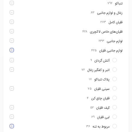
تنباکو
۷۹۶
زغال و لوازم جانبی
۶۳
قلیان کامل
۲۷۳
قلیان‌های خاص لاکچری
۴۲۸
لوازم جانبی
۲۳۳
لوازم جانبی قلیان
۴۲۵
آتش گردان
۹
انبر و کفگیر زغال
۷۲
پلاک تنباکو
۱۷
سینی قلیان
۷۵
قلیان چاق کن
۴
کیف قلیان
۵۲
لبی قلیان
۶۹
مربوط به تنه
۳۶