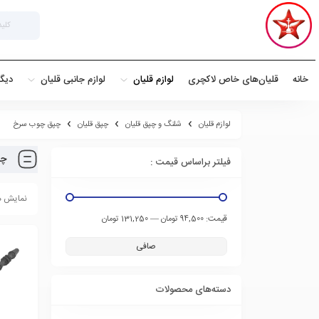
خانه
قلیان‌های خاص لاکچری
لوازم قلیان
لوازم جانبی قلیان
دیگ
لوازم قلیان
شلنگ و چپق قلیان
چپق قلیان
چپق چوب سرخ
چپ
فیلتر براساس قیمت :
نمایش همه 4
قيمت:
—
94,500 تومان
131,250 تومان
صافی
دسته‌های محصولات