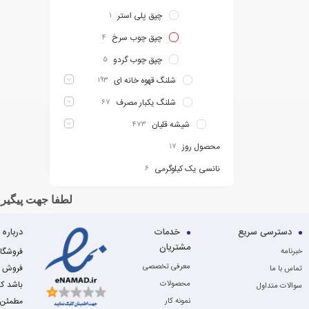
چپق پلی استر
۱
چپق چوب سرخ
۴
چپق چوب گردو
۵
شلنگ قهوه خانه ای
۱۹۳
شلنگ یکبار مصرف
۶۷
شیشه قلیان
۴۷۳
محصول روز
۱۷
نانسی یک کیلوگرمی
۶
لطفا جهت پیگیری
دسترسی سریع
خدمات
درباره
مشتریان
خبرنامه
معرفی تخصصی
فروش ای
تماس با ما
محصولات
باشد که
سوالات متداول
مطمئن ا
نمونه کار