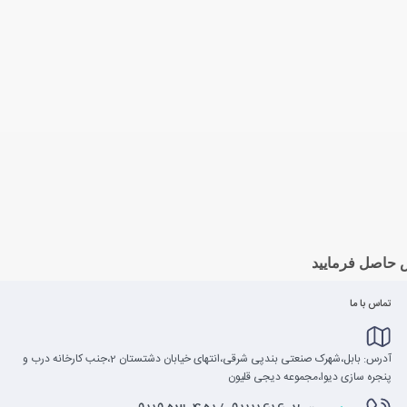
 حاصل فرمایید
تماس با ما
آدرس: بابل،شهرک صنعتی بندپی شرقی،انتهای خیابان دشتستان 2،جنب کارخانه درب و
پنجره سازی دیوا،مجموعه دیجی قلیون