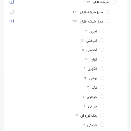
شیشه قلیان
۴۷۳
سایز شیشه قلیان
۲۶۱
مدل شیشه قلیان
۲۵۹
آجری
۴
آذرخش
۱۶
آناناسی
۵
الوان
۶۲
انگوری
۹
برشی
۲۴
ترک
۳
جوهری
۱۷
چراغی
۶
رنگ کوره ای
۶۱
شصتی
۱۹