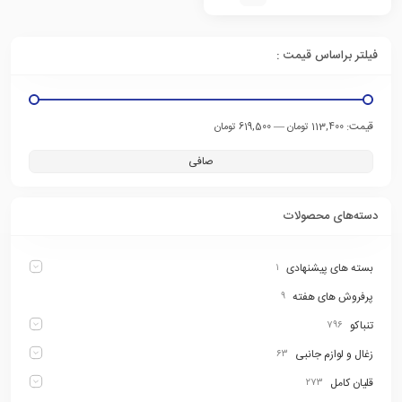
فیلتر براساس قیمت :
قيمت:
—
113,400 تومان
619,500 تومان
صافی
دسته‌های محصولات
بسته های پیشنهادی
۱
پرفروش های هفته
۹
تنباکو
۷۹۶
زغال و لوازم جانبی
۶۳
قلیان کامل
۲۷۳