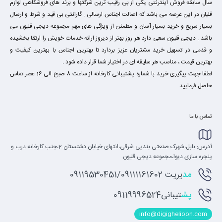
سال سابقه فروش اینترنتی یکی از بی رقیب ترین شرکتها و برند های فروشگاهی لوازم
قلیان در این عرصه می باشد که اصالت اجناس ارسالی . گارانتی بی قید و شرط و ارسال
بسیار سریع و خرید بسیار آسان و مطمئن از ویژگی های مهم مجموعه دیجی قلیون می
باشد . دیجی قلیون سعی دارد هر روز بهتر از دیروز ارائه خدمات خویش را ارتقا بخشیده
و قدمی در تسهیل خرید مشتریان عزیز بردارد تا بهترین اجناس با بهترین کیفیت و
بهترین قیمت ، مناسب هر سلیقه ای در اختیار شما قرار داده شود .
لطفا جهت پیگیری خرید با شماره پشتیبانی کارخانه از ساعت 8 صبح الی 16 عصر تماس
حاصل فرمایید
تماس با ما
آدرس: بابل،شهرک صنعتی بندپی شرقی،انتهای خیابان دشتستان 2،جنب کارخانه درب و
پنجره سازی دیوا،مجموعه دیجی قلیون
مد
یریت 09119530451/09111161602
پش
تیبانی09119996524
info@digighelioon.com