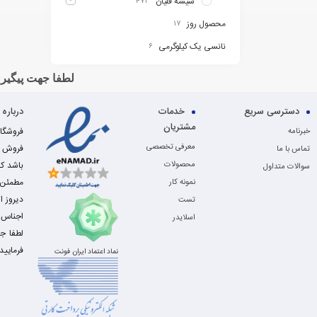
شیشه قلیان
۴۷۳
محصول روز
۱۷
نانسی یک کیلوگرمی
۶
لطفا جهت پیگیری
دسترسی سریع
خدمات
درباره
مشتریان
خبرنامه
معرفی تخصصی
فروش ای
تماس با ما
محصولات
باشد که
سوالات متداول
مطمئن ا
نمونه کار
دیروز ا
تست
اجناس ب
اسلایدر
فرمایید
نماد اعتماد ایران فونت