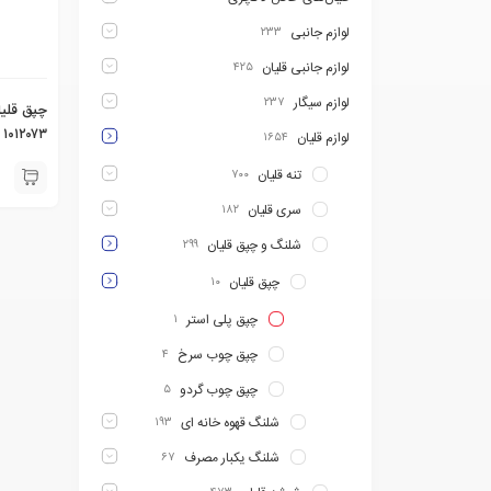
لوازم جانبی
۲۳۳
لوازم جانبی قلیان
۴۲۵
لوازم سیگار
۲۳۷
چپق قلیا
۱۰۱۲۰۷۳
لوازم قلیان
۱۶۵۴
تنه قلیان
۷۰۰
سری قلیان
۱۸۲
شلنگ و چپق قلیان
۲۹۹
چپق قلیان
۱۰
چپق پلی استر
۱
چپق چوب سرخ
۴
چپق چوب گردو
۵
شلنگ قهوه خانه ای
۱۹۳
شلنگ یکبار مصرف
۶۷