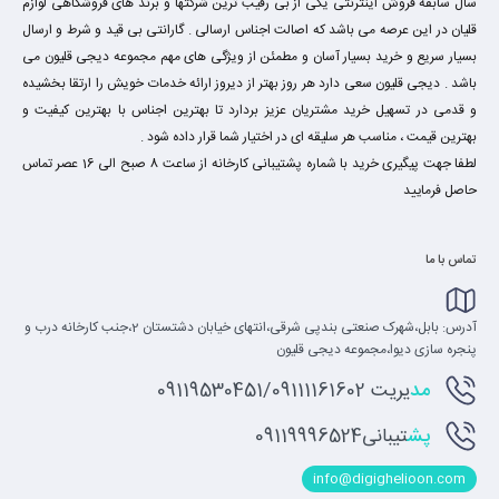
سال سابقه فروش اینترنتی یکی از بی رقیب ترین شرکتها و برند های فروشگاهی لوازم
قلیان در این عرصه می باشد که اصالت اجناس ارسالی . گارانتی بی قید و شرط و ارسال
بسیار سریع و خرید بسیار آسان و مطمئن از ویژگی های مهم مجموعه دیجی قلیون می
باشد . دیجی قلیون سعی دارد هر روز بهتر از دیروز ارائه خدمات خویش را ارتقا بخشیده
و قدمی در تسهیل خرید مشتریان عزیز بردارد تا بهترین اجناس با بهترین کیفیت و
بهترین قیمت ، مناسب هر سلیقه ای در اختیار شما قرار داده شود .
لطفا جهت پیگیری خرید با شماره پشتیبانی کارخانه از ساعت 8 صبح الی 16 عصر تماس
حاصل فرمایید
تماس با ما
آدرس: بابل،شهرک صنعتی بندپی شرقی،انتهای خیابان دشتستان 2،جنب کارخانه درب و
پنجره سازی دیوا،مجموعه دیجی قلیون
مد
یریت 09119530451/09111161602
پش
تیبانی09119996524
info@digighelioon.com