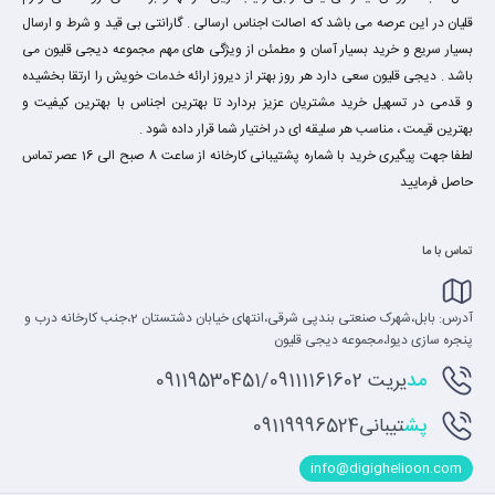
قلیان در این عرصه می باشد که اصالت اجناس ارسالی . گارانتی بی قید و شرط و ارسال
بسیار سریع و خرید بسیار آسان و مطمئن از ویژگی های مهم مجموعه دیجی قلیون می
باشد . دیجی قلیون سعی دارد هر روز بهتر از دیروز ارائه خدمات خویش را ارتقا بخشیده
و قدمی در تسهیل خرید مشتریان عزیز بردارد تا بهترین اجناس با بهترین کیفیت و
بهترین قیمت ، مناسب هر سلیقه ای در اختیار شما قرار داده شود .
لطفا جهت پیگیری خرید با شماره پشتیبانی کارخانه از ساعت 8 صبح الی 16 عصر تماس
حاصل فرمایید
تماس با ما
آدرس: بابل،شهرک صنعتی بندپی شرقی،انتهای خیابان دشتستان 2،جنب کارخانه درب و
پنجره سازی دیوا،مجموعه دیجی قلیون
مد
یریت 09119530451/09111161602
پش
تیبانی09119996524
info@digighelioon.com